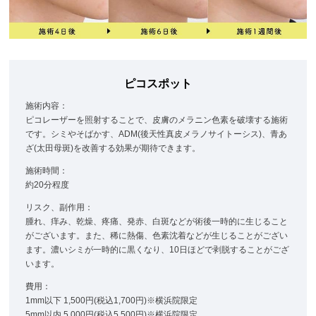
ピコスポット
施術内容：
ピコレーザーを照射することで、皮膚のメラニン色素を破壊する施術
です。シミやそばかす、ADM(後天性真皮メラノサイトーシス)、青あ
ざ(太田母斑)を改善する効果が期待できます。
施術時間：
約20分程度
リスク、副作用：
腫れ、痒み、乾燥、疼痛、発赤、白斑などが術後一時的に生じること
がございます。また、稀に熱傷、色素沈着などが生じることがござい
ます。濃いシミが一時的に黒くなり、10日ほどで剥脱することがござ
います。
費用：
1mm以下 1,500円(税込1,700円)※横浜院限定
5mm以内 5,000円(税込5,500円)※横浜院限定