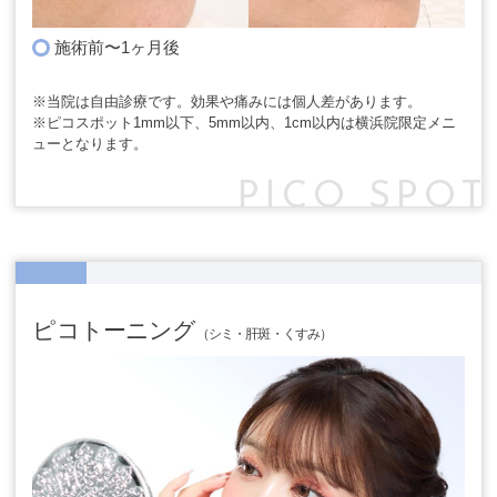
施術前〜1ヶ月後
※当院は自由診療です。効果や痛みには個人差があります。
※ピコスポット1mm以下、5mm以内、1cm以内は横浜院限定メニ
ューとなります。
PICO SPOT
ピコトーニング
（シミ・肝斑・くすみ）