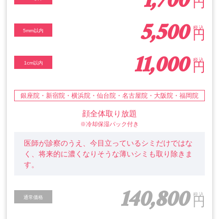
1,700
円
5,500
税込
円
5mm以内
11,000
税込
円
1cm以内
銀座院・新宿院・横浜院・仙台院・名古屋院・大阪院・福岡院
顔全体取り放題
※冷却保湿パック付き
医師が診察のうえ、今目立っているシミだけではな
く、将来的に濃くなりそうな薄いシミも取り除きま
す。
140,800
税込
円
通常価格