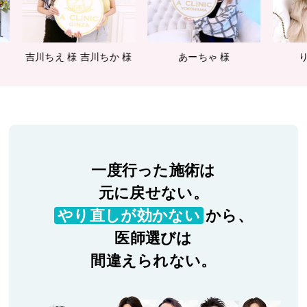
川ちか 様
あーちゃ 様
りなてぃー 様
一度行った施術は
元に戻せない。
やり直しが効かない
から、
医師選びは
間違えられない。