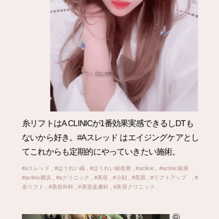
ほっぺたとかほうれい線に悩んでたけど
本当に直
し
後から腫れもなくしゅっとして感動。
#aスレッド , #ほうれい線 , #ほうれい線改善 , #aclinic , #aclinic銀座
#aclinic横浜 , #aクリニック , #美容 , #小顔 , #美肌 , #リフトアップ , #
糸リフト , #美容外科 , #美容皮膚科 , #美容クリニック
#