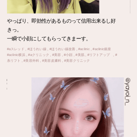
顔がシュッとしてとっても嬉しい！
や
いつも効果に感動する。
き
一
#aスレッド , #ほうれい線 , #ほうれい線改善 , #aclinic , #aclinic銀座
#aclinic横浜 , #aクリニック , #美容 , #小顔 , #美肌 , #リフトアップ , #
#aス
糸リフト , #美容外科 , #美容皮膚科 , #美容クリニック
#ac
糸リ