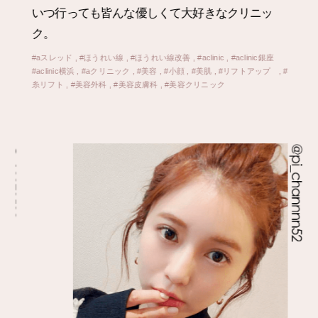
ニックさんにしました。
痛くないのに一瞬で小顔になって本当に感動で
す。
#
#aスレッド , #ほうれい線 , #ほうれい線改善 , #aclinic , #aclinic銀座
#aclinic横浜 , #aクリニック , #美容 , #小顔 , #美肌 , #リフトアップ , #
糸リフト , #美容外科 , #美容皮膚科 , #美容クリニック