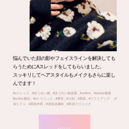
フェイスライン引き上げたかったので
最近話題のAスレッド選んだ。
溶ける糸でキュッと引き上げてくれたから
顔まわ
りスッキリしたと思う。
#aスレッド , #ほうれい線 , #ほうれい線改善 , #aclinic , #aclinic銀座
#aclinic横浜 , #aクリニック , #美容 , #小顔 , #美肌 , #リフトアップ , #
#
糸リフト , #美容外科 , #美容皮膚科 , #美容クリニック